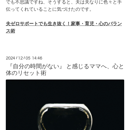
でも不思議ですね、そうすると、夫は夫なりに色々と手
伝ってくれていることに気づけたのです。
夫ゼロサポートでも生き抜く！家事・育児・心のバラン
ス術
2024
/
12
/
05 14:46
『自分の時間がない』 と感じるママへ、心と
体のリセット術