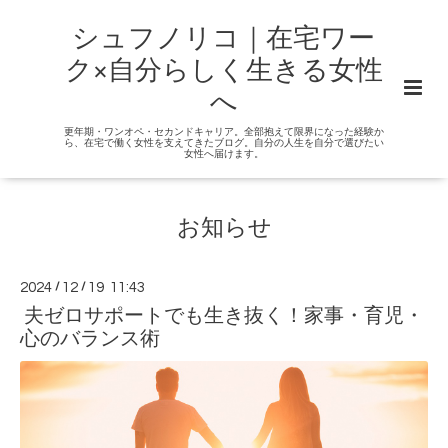
シュフノリコ｜在宅ワー
ク×自分らしく生きる女性
へ
更年期・ワンオペ・セカンドキャリア。全部抱えて限界になった経験か
ら、在宅で働く女性を支えてきたブログ。自分の人生を自分で選びたい
女性へ届けます。
お知らせ
2024
/
12
/
19 11:43
夫ゼロサポートでも生き抜く！家事・育児・
心のバランス術