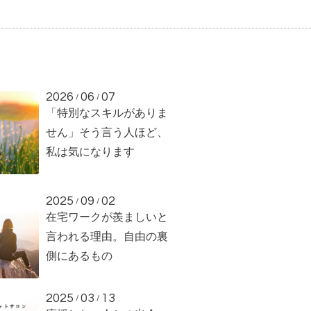
2026
06
07
/
/
「特別なスキルがありま
せん」そう言う人ほど、
私は気になります
2025
09
02
/
/
在宅ワークが羨ましいと
言われる理由。自由の裏
側にあるもの
2025
03
13
/
/