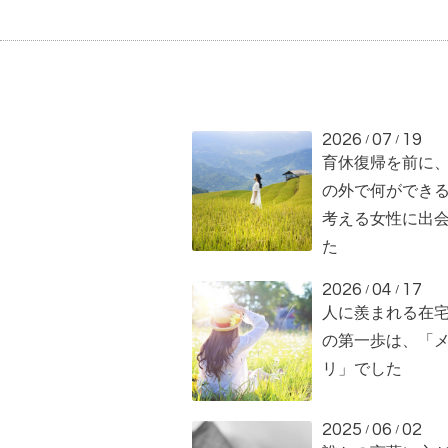
2026
07
19
/
/
育休復帰を前に
の外で何ができ
考える女性に出
た
2026
04
17
/
/
人に羨まれる在
の第一歩は、「
リ」でした
2025
06
02
/
/