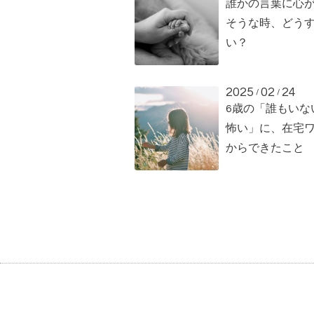
誰かの言葉に心
そうな時、どう
い？
2025
02
24
/
/
6歳の「誰もいな
怖い」に、在宅
からできたこと