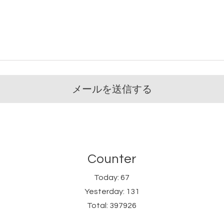
Counter
Today:
67
Yesterday:
131
Total:
397926