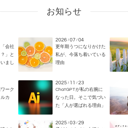
お知らせ
2026
07
04
/
/
、「会社
更年期うつになりかけた
る？」と
私が、今落ち着いている
会いまし
理由
2025
11
23
/
/
宅ワーク
ChatGPTが私の右腕に
メルカ
なった日。そこで気づい
た「人が選ばれる理由」
2025
03
29
/
/