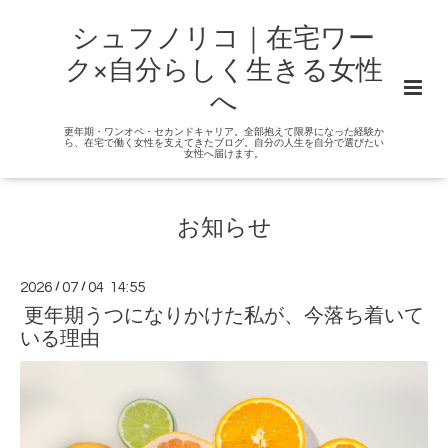
シュフノリコ｜在宅ワー
ク×自分らしく生きる女性
へ
更年期・ワンオペ・セカンドキャリア。全部抱えて限界になった経験か
ら、在宅で働く女性を支えてきたブログ。自分の人生を自分で選びたい
女性へ届けます。
お知らせ
2026
/
07
/
04 14:55
更年期うつになりかけた私が、今落ち着いて
いる理由