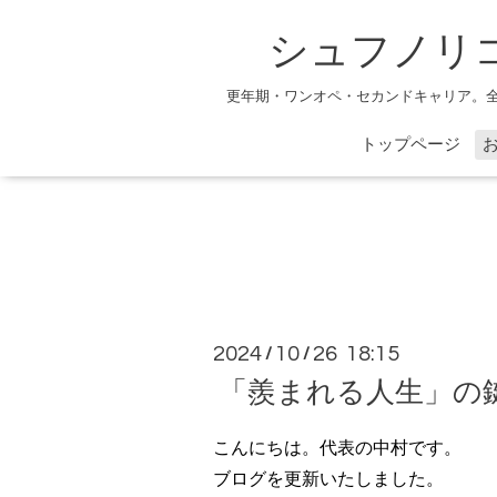
シュフノリ
更年期・ワンオペ・セカンドキャリア。
トップページ
2024
10
26 18:15
/
/
「羨まれる人生」の
こんにちは。代表の中村です。
ブログを更新いたしました。