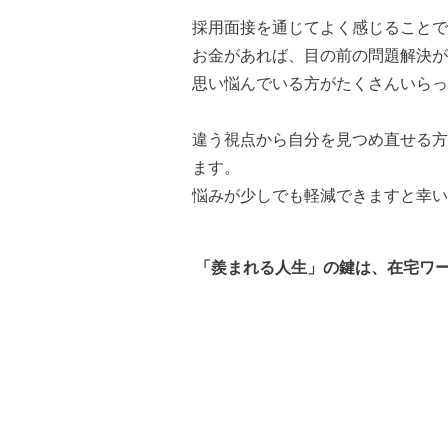
採用面接を通じてよく感じることで
お金があれば、目の前の問題解決が
思い悩んでいる方がたくさんいらっ
違う視点から自分を見つめ直せる方
ます。
悩みが少しでも軽減できますと幸い
「羨まれる人生」の鍵は、在宅ワ