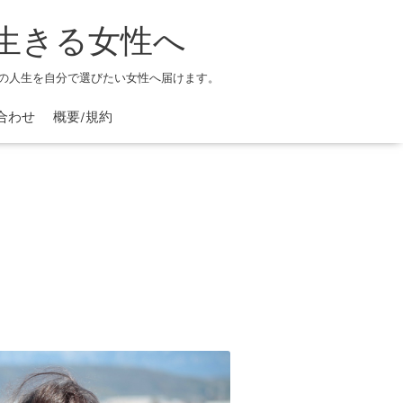
生きる女性へ
の人生を自分で選びたい女性へ届けます。
合わせ
概要/規約