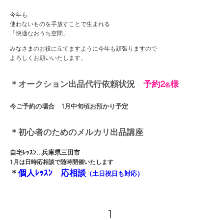
今年も
使わないものを手放すことで生まれる
「快適なおうち空間」
みなさまのお役に立てますように今年も頑張りますので
よろしくお願いいたします。
＊オークション出品代行依頼状況
予約2
様
名
今ご予約の場合 1
月中旬頃お預かり予定
＊初心者のための
メルカリ出品講座
自宅ﾚｯｽﾝ…兵庫県三田市
1月は日時応相談で随時開催いたします
＊
個人ﾚｯｽﾝ 応相談
（土日祝日も対応）
1