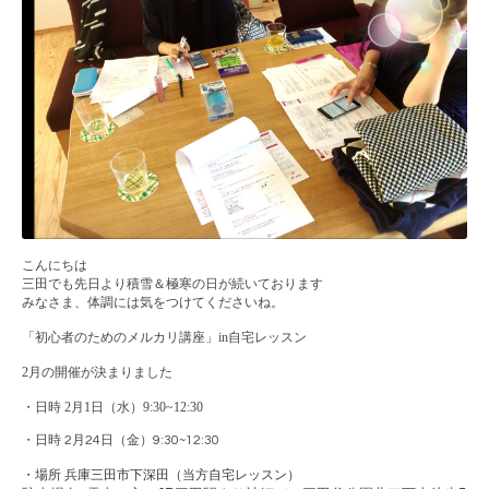
こんにちは
三田でも先日より積雪＆極寒の日が続いております
みなさま、体調には気をつけてくださいね。
「初心者のためのメルカリ講座」in自宅レッスン
2月の開催が決まりました
・日時 2
月
1
日（水）
9:30~12:30
・日時 2月24日（金）9:30~12:30
・場所 兵庫三田市下深田（当方自宅レッスン）