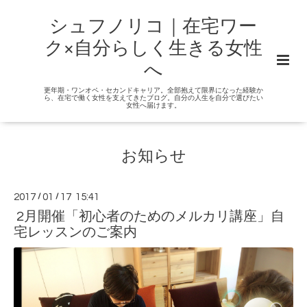
シュフノリコ｜在宅ワー
ク×自分らしく生きる女性
へ
更年期・ワンオペ・セカンドキャリア。全部抱えて限界になった経験か
ら、在宅で働く女性を支えてきたブログ。自分の人生を自分で選びたい
女性へ届けます。
お知らせ
2017
/
01
/
17 15:41
2月開催「初心者のためのメルカリ講座」自
宅レッスンのご案内