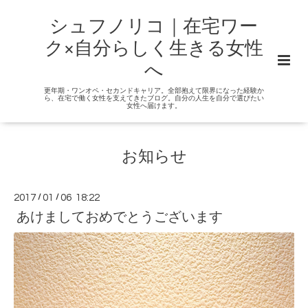
シュフノリコ｜在宅ワー
ク×自分らしく生きる女性
へ
更年期・ワンオペ・セカンドキャリア。全部抱えて限界になった経験か
ら、在宅で働く女性を支えてきたブログ。自分の人生を自分で選びたい
女性へ届けます。
お知らせ
2017
/
01
/
06 18:22
あけましておめでとうございます