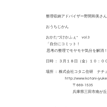
整理収納アドバイザー野間和美さん
おうちじかん
おかたづけかふぇ* vol.3
「自分にコミット！
思考の整理でモヤモヤ気分を解消
日時 ： ３月１８日（金）１０：０
場所 ： 株式会社コタニ住研 ナチ
http://www.kotani-jyuke
〒669-1535
兵庫県三田市南が丘1-40