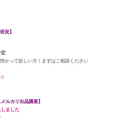
状況】
予定
預かって欲しい方！まずはご相談ください
☆
.メルカリ出品講座】
たしました
す