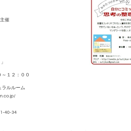
主催
！」
０～１２：００
ュラルルーム
n.co.jp/
-34