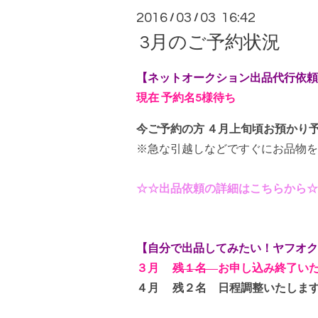
2016
03
03 16:42
/
/
3月のご予約状況
【ネットオークション出品代行依頼
現在 予約名5様待ち
今ご予約の方 ４
月上旬頃お預かり
※急な引越しなどですぐにお品物を
☆☆出品依頼の詳細はこちらから☆
【自分で出品してみたい！
ヤフオク
３月
残１名
お申し込み終了い
４月 残２名
日程調整いたしま