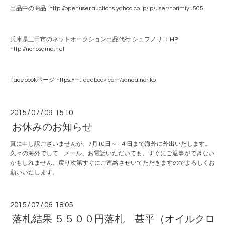
出品中の商品 http://openuser.auctions.yahoo.co.jp/jp/user/norimiyu505
兵庫県三田市のネットオークション出品代行 シュフノリコ HP
http://nonosama.net
Facebookページ https://m.facebook.com/sanda.noriko
2015
/
07
/
09 15:10
お休みのお知らせ
真に申し訳ございませんが、7月10日～1４日まで海外に外出いたします。
久々の海外でして…メール、お電話いただいても、すぐにご返事ができない
かもしれません。戻り次第すぐにご連絡させいてただきますのでよろしくお
願いいたします。
2015
/
07
/
06 18:05
落札結果 ５５００円落札 甚平（オイルクロ