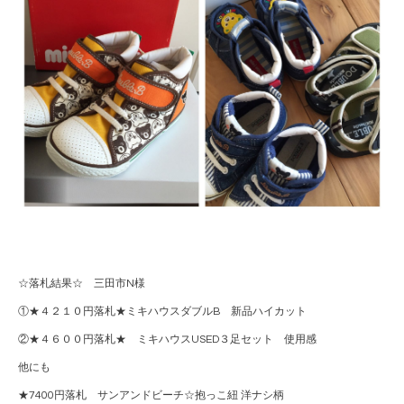
☆落札結果☆ 三田市N様
①★４２１０円落札★ミキハウスダブルB 新品ハイカット
②★４６００円落札★ ミキハウスUSED３足セット 使用感
他にも
★7400円落札 サンアンドビーチ☆抱っこ紐 洋ナシ柄