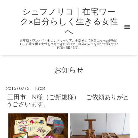
シュフノリコ｜在宅ワー
ク×自分らしく生きる女性
へ
更年期・ワンオペ・セカンドキャリア。全部抱えて限界になった経験か
ら、在宅で働く女性を支えてきたブログ。自分の人生を自分で選びたい
女性へ届けます。
お知らせ
2015
/
07
/
31 16:08
三田市 N様（ご新規様） ご依頼ありがと
うございます。