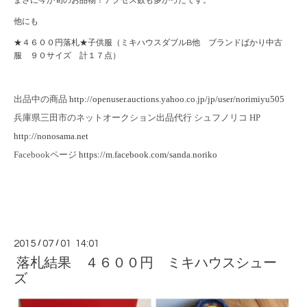
まさに今が旬のお品物！アクセス数も多かったです。
他にも
★４６００円落札★子供服（ミキハウスダブルB他 ブランドばかり中古
服 ９０サイズ 計１７点）
出品中の商品
http://openuser.auctions.yahoo.co.jp/jp/user/norimiyu505
兵庫県三田市のネットオークション出品代行 シュフノリコ HP
http://nonosama.net
Facebookページ
https://m.facebook.com/sanda.noriko
2015
/
07
/
01 14:01
落札結果 ４６００円 ミキハウスシュー
ズ