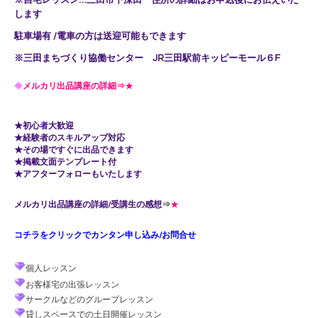
します
駐車場有 /電車の方は送迎可能もできます
※三田まちづくり協働センター JR三田駅前キッピーモール６F
◆
メルカリ出品講座の詳細⇒
★
★初心者大歓迎
★経験者のスキルアップ対応
★その場ですぐに出品できます
★掲載文面テンプレート付
★アフターフォローもいたします
メルカリ出品講座の詳細/受講生の感想
⇒
★
コチラをクリックでカンタン申し込み/お問合せ
個人レッスン
お客様宅の出張レッスン
サークルなどのグループレッスン
貸しスペースでの土日開催レッスン