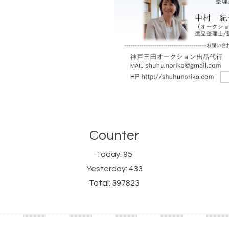
Counter
Today:
95
Yesterday:
433
Total:
397823