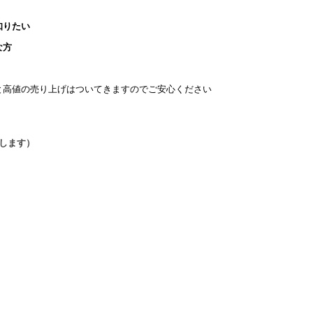
知りたい
な方
と高値の売り上げはついてきますのでご安心ください
プします）