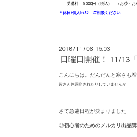
受講料 5,000円（税込）
（お茶・お
＊休日/個人ﾚｯｽﾝ ご相談ください
2016
11
08 15:03
/
/
日曜日開催！ 11/
こんにちは。だんだんと寒さも増
皆さん体調崩されたりしていませんか
さて急遽日程が決まりました
◎
初心者のためのメルカリ出品講