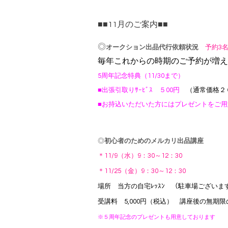
■■11月のご案内■■
◎
オークション出品代行依頼状況
予約3名
毎年これからの時期のご予約が増え
5周年記念特典（11/30まで）
■出張引取りｻｰﾋﾞｽ ５00円
（通常価格２
■お持込いただいた方には
プレゼントをご用
◎
初心者のためのメルカリ出品講座
＊11/9（水）9：30～12：30
＊11/25（金）9：30～12：30
場所 当方の自宅ﾚｯｽﾝ （駐車場ございま
受講料 5,000円（税込） 講座後の無期
※５周年記念のプレゼントも用意しております