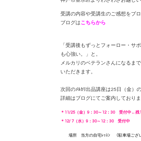
神戸市垂水区よりわざわざお越しい
受講の内容や受講生のご感想をブロ
ブログは
こちらから
「受講後もずっとフォーロー・サポ
も心強い。」と。
メルカリのベテランさんになるまで
いただきます。
次回のﾒﾙｶﾘ出品講座は25日（金）
詳細はブログにてご案内しておりま
＊11/25（金）9：30～12：30 受付中←残
＊12/ 7（水）
9：30～12：30 受付中
場所 当方の自宅ﾚｯｽﾝ （駐車場ござ