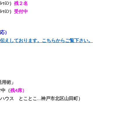
ﾚｯｽﾝ）
残２名
ﾚｯｽﾝ）
受付中
対応）
伝えしております。こちらからご覧下さい。
活用術」
付中（
残4席）
ハウス とことこ…神戸市北区山田町）