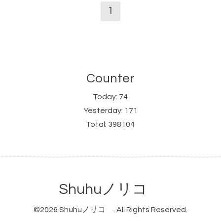
1
Counter
Today:
74
Yesterday:
171
Total:
398104
Shuhuノリコ
©2026
Shuhuノリコ
. All Rights Reserved.