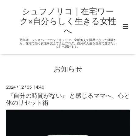
シュフノリコ｜在宅ワー
ク×自分らしく生きる女性
へ
更年期・ワンオペ・セカンドキャリア。全部抱えて限界になった経験か
ら、在宅で働く女性を支えてきたブログ。自分の人生を自分で選びたい
女性へ届けます。
お知らせ
2024
/
12
/
05 14:46
『自分の時間がない』 と感じるママへ、心と
体のリセット術