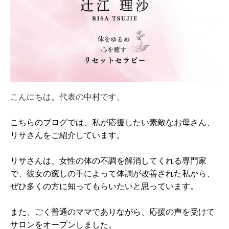
こんにちは。代表の中村です。
こちらのブログでは、私が応援したい素敵なお母さん、
リサさんをご紹介しています。
リサさんは、女性の体の不調を解消してくれる専門家
で、彼女の癒しの手によって体調が改善された私から、
ぜひ多くの方に知ってもらいたいと思っています。
また、ごく普通のママでありながら、応援の声を受けて
サロンをオープンしました。