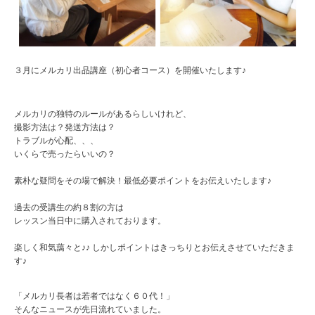
３月にメルカリ出品講座（初心者コース）を開催いたします♪
メルカリの独特のルールがあるらしいけれど、
撮影方法は？発送方法は？
トラブルが心配、、、
いくらで売ったらいいの？
素朴な疑問をその場で解決！最低必要ポイントをお伝えいたします♪
過去の受講生の約８割の方は
レッスン当日中に購入されております。
楽しく和気藹々と♪♪ しかしポイントはきっちりとお伝えさせていただきま
す♪
「メルカリ長者は若者ではなく６０代！」
そんなニュースが先日流れていました。