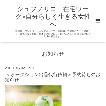
シュフノリコ｜在宅ワー
ク×自分らしく生きる女性
へ
更年期・ワンオペ・セカンドキャリア。全部抱えて限界になった経験か
ら、在宅で働く女性を支えてきたブログ。自分の人生を自分で選びたい
女性へ届けます。
お知らせ
2019
/
04
/
02 17:34
＜オークション出品代行依頼＞予約待ちのお
知らせ