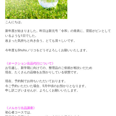
こんにちは。
新年度が始まりました。昨日は新元号「令和」の発表に、背筋がピンとして
1
いるような
日でした。
改まった気持ちと向き合う。とても清々しいです。
Shuhu
今年度も
ノリコをどうぞよろしくお願いいたします。
《オークション出品代行について》
お引越し、新学期に向けての、整理品のご依頼が相次いだため
現在、たくさんの品物をお預かりしている状態です。
現在、予約制でお待ちいただいております。
5
今ご予約いただいた場合、
月中頃のお預かりとなります。
申し訳ございませんが、よろしくお願いいたします。
《メルカリ出品講座》
初心者コースでは、