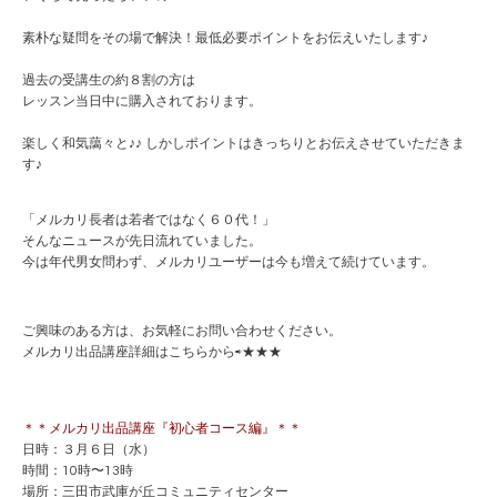
素朴な疑問をその場で解決！最低必要ポイントをお伝えいたします♪
過去の受講生の約８割の方は
レッスン当日中に購入されております。
楽しく和気藹々と♪♪ しかしポイントはきっちりとお伝えさせていただきま
す♪
「メルカリ長者は若者ではなく６０代！」
そんなニュースが先日流れていました。
今は年代男女問わず、メルカリユーザーは今も増えて続けています。
ご興味のある方は、お気軽にお問い合わせください。
メルカリ出品講座詳細はこちらから⇨
★★★
＊＊メルカリ出品講座『初心者コース編』
＊＊
日時：３月６日（水）
時間：10時〜13時
場所：三田市武庫が丘コミュニティセンター