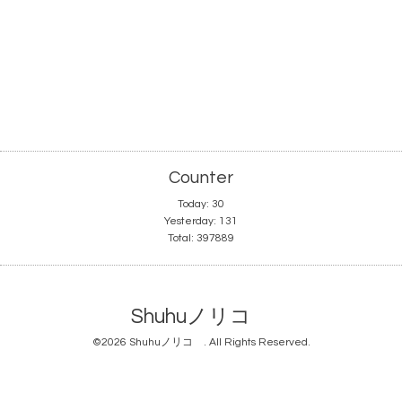
Counter
Today:
30
Yesterday:
131
Total:
397889
Shuhuノリコ
©2026
Shuhuノリコ
. All Rights Reserved.