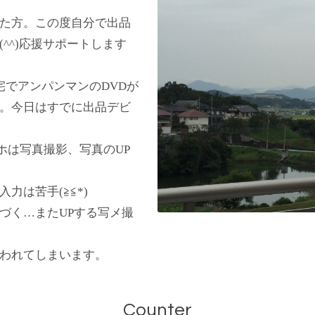
た方。この度自分で出品
^^)応援サポートします
宅でアンパンマンのDVDが
。今日はすでに出品デビ
ホは写真撮影、写真のUP
力は苦手(≧≦*)
づく…またUPする写メ撮
われてしまいます。
Counter