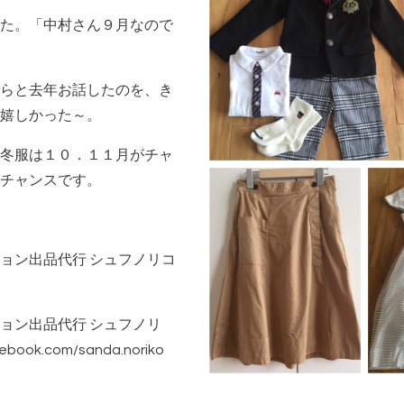
た。「中村さん９月なので
らと去年お話したのを、き
嬉しかった～。
冬服は１０．１１月がチャ
チャンスです。
ョン出品代行 シュフノリコ
ョン出品代行 シュフノリ
cebook.com/sanda.noriko