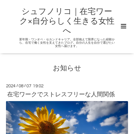
シュフノリコ｜在宅ワー
ク×自分らしく生きる女性
へ
更年期・ワンオペ・セカンドキャリア。全部抱えて限界になった経験か
ら、在宅で働く女性を支えてきたブログ。自分の人生を自分で選びたい
女性へ届けます。
お知らせ
2024
/
08
/
07 19:02
在宅ワークでストレスフリーな人間関係