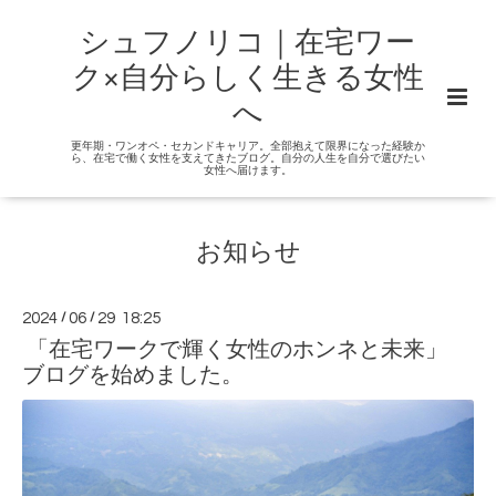
シュフノリコ｜在宅ワー
ク×自分らしく生きる女性
へ
更年期・ワンオペ・セカンドキャリア。全部抱えて限界になった経験か
ら、在宅で働く女性を支えてきたブログ。自分の人生を自分で選びたい
女性へ届けます。
お知らせ
2024
/
06
/
29 18:25
「在宅ワークで輝く女性のホンネと未来」
ブログを始めました。