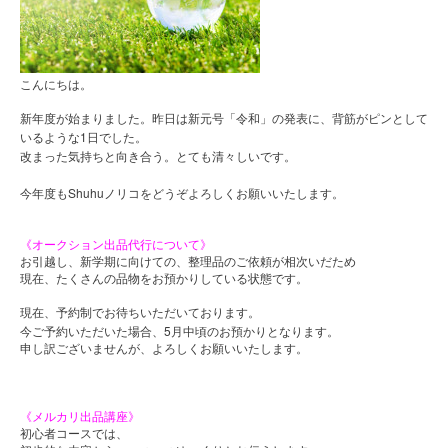
こんにちは。
新年度が始まりました。昨日は新元号「令和」の発表に、背筋がピンとして
1
いるような
日でした。
改まった気持ちと向き合う。とても清々しいです。
Shuhu
今年度も
ノリコをどうぞよろしくお願いいたします。
《オークション出品代行について》
お引越し、新学期に向けての、整理品のご依頼が相次いだため
現在、たくさんの品物をお預かりしている状態です。
現在、予約制でお待ちいただいております。
5
今ご予約いただいた場合、
月中頃のお預かりとなります。
申し訳ございませんが、よろしくお願いいたします。
《メルカリ出品講座》
初心者コースでは、