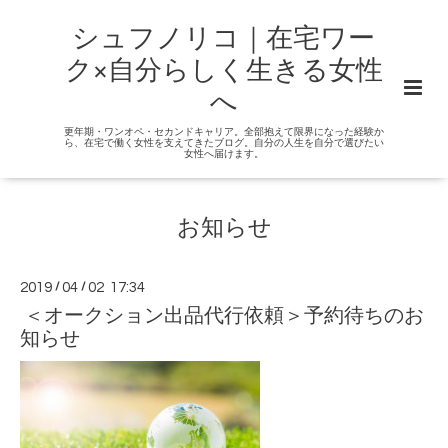
シュフノリコ｜在宅ワー
ク×自分らしく生きる女性
へ
更年期・ワンオペ・セカンドキャリア。全部抱えて限界になった経験か
ら、在宅で働く女性を支えてきたブログ。自分の人生を自分で選びたい
女性へ届けます。
お知らせ
2019
/
04
/
02 17:34
＜オークション出品代行依頼＞予約待ちのお
知らせ