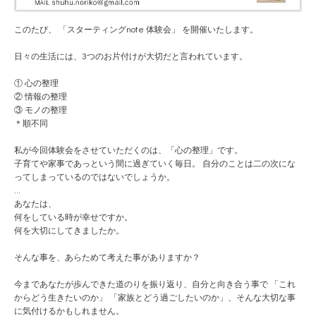
このたび、 「スターティングnote 体験会」 を開催いたします。
日々の生活には、3つのお片付けが大切だと言われていま
す。
① 心の整理
② 情報の整理
③ モノの整理
＊順不同
私が今回体験会をさせていただくのは、「心の整理」です
。
子育てや家事であっという間に過ぎていく毎日。 自分のことは二の次にな
ってしまっているのではないでし
ょうか。
...
あなたは、
何をしている時が幸せですか。
何を大切にしてきましたか。
そんな事を、あらためて考えた事がありますか？
今まであなたが歩んできた道のりを振り返り、自分と向き
合う事で 「これ
からどう生きたいのか」 「家族とどう過ごしたいのか」、そんな大切な事
に気付け
るかもしれません。