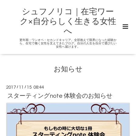
シュフノリコ｜在宅ワー
ク×自分らしく生きる女性
へ
更年期・ワンオペ・セカンドキャリア。全部抱えて限界になった経験か
ら、在宅で働く女性を支えてきたブログ。自分の人生を自分で選びたい
女性へ届けます。
お知らせ
2017
/
11
/
15 08:44
スターティングnote 体験会のお知らせ