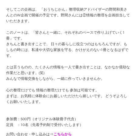
そしてこの企画は、 「おうちじかん」整理収納アドバイザーの野間和美さ
んと
のW企画で開催の予定です。野間さんには②情報の整理を
企画担当して
いただきます。
このノートは、「皆さんと一緒に、それぞれのペースで作
り上げていく1
冊」です。
きちんと書き出すことで、 日々の暮らしに役立つのはもちろんですが、も
しもの時に
は、私達や大切な家族を守る、かけがえのない1冊となる
はずで
す。
とは言うものの、たくさんの情報を一人で書き出すことは
、なかなか億劫な
作業だと思います。(笑)
みんなで情報交換をしながら、一緒に作っていきませんか
。
心の整理だけでも 情報の整理だけでも 参加は可能です。
まずは、お気軽に体験会にお越しいただけたら嬉しいです
。 どうぞよろし
くお願いいたします。
参加費：500円（オリジナル体験冊子代含）
定員 ：10名（先着予約制で受付いたします）
お問い合わせ・申し込みは⇒
こちらから