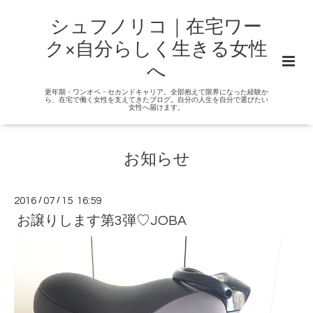
シュフノリコ｜在宅ワー
ク×自分らしく生きる女性
へ
更年期・ワンオペ・セカンドキャリア。全部抱えて限界になった経験か
ら、在宅で働く女性を支えてきたブログ。自分の人生を自分で選びたい
女性へ届けます。
お知らせ
2016
/
07
/
15 16:59
お譲りします第3弾♡JOBA