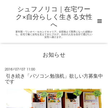
シュフノリコ｜在宅ワー
ク×自分らしく生きる女性
へ
更年期・ワンオペ・セカンドキャリア。全部抱えて限界になった経験か
ら、在宅で働く女性を支えてきたブログ。自分の人生を自分で選びたい
女性へ届けます。
お知らせ
2016
/
07
/
07 11:00
引き続き「パソコン.勉強机」欲しい方募集中
です