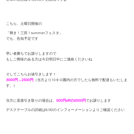
こちら、土曜日開催の
「輝き！三田！summerフェスタ」
でも、告知予定です
早い者勝ちでお譲りしますので
もしご興味のある方は今日明日中にご連絡くださいね
そしてこちらお値引きします！
3000円→2500円
（当方より10キロ圏内の方でしたら無料で配達もいたしま
す。）
当方に直接引き取りの場合は、
500円offの2000円
でお譲りします
デスクテーブルの詳細は6/30のインフォーメーションよりご確認ください