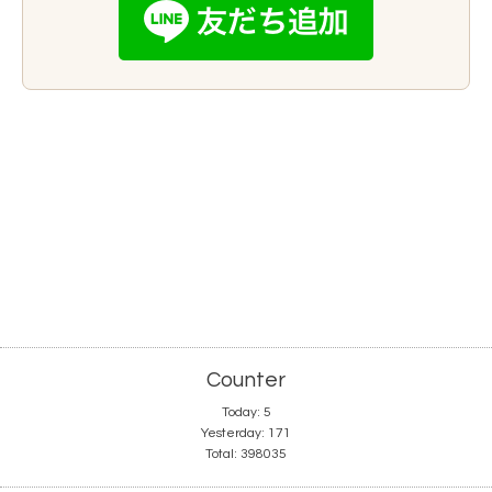
Counter
Today:
5
Yesterday:
171
Total:
398035